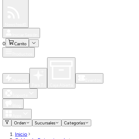
Especiales
Newsfeed
0
Iniciar Sesión
0
Carrito
Productos
Nuevos
Eventos
Para Ti
Caja Abierta
Soporte
Blog
Apps
Orden
Sucursales
Categorías
Inicio