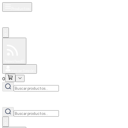
Productos
0
Especiales
Newsfeed
0
Iniciar Sesión
0
0