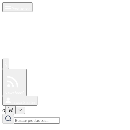
Productos
0
Especiales
Newsfeed
0
Iniciar Sesión
0