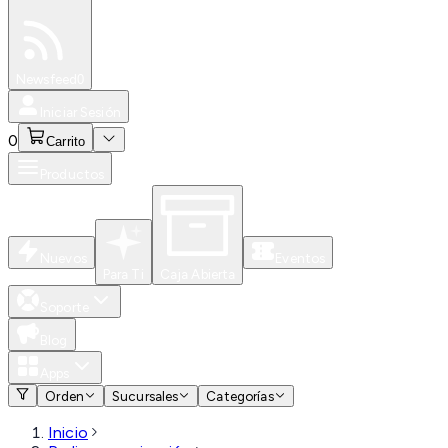
Especiales
Newsfeed
0
Iniciar Sesión
0
Carrito
Productos
Nuevos
Eventos
Para Ti
Caja Abierta
Soporte
Blog
Apps
Orden
Sucursales
Categorías
Inicio