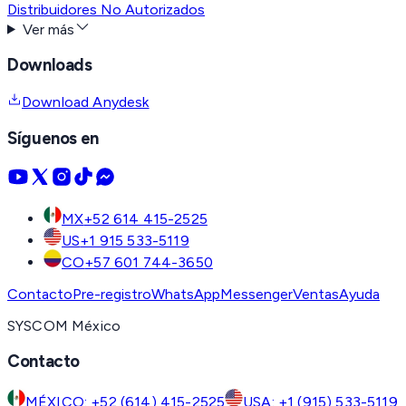
Distribuidores No Autorizados
Ver más
Downloads
Download Anydesk
Síguenos en
MX
+52 614 415-2525
US
+1 915 533-5119
CO
+57 601 744-3650
Contacto
Pre-registro
WhatsApp
Messenger
Ventas
Ayuda
SYSCOM México
Contacto
MÉXICO: +52 (614) 415-2525
USA: +1 (915) 533-5119