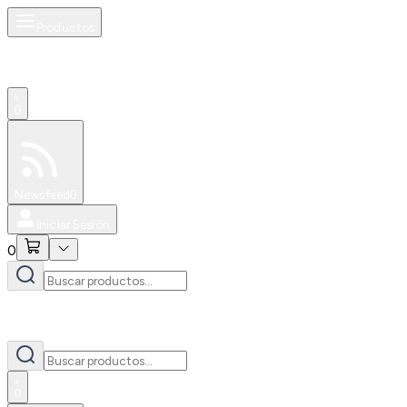
Productos
0
Especiales
Newsfeed
0
Iniciar Sesión
0
0