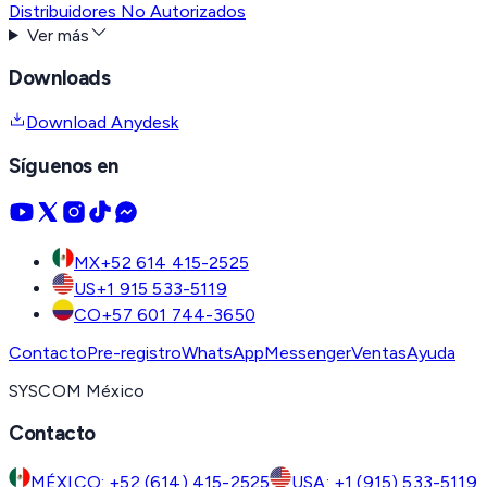
Distribuidores No Autorizados
Ver más
Downloads
Download Anydesk
Síguenos en
MX
+52 614 415-2525
US
+1 915 533-5119
CO
+57 601 744-3650
Contacto
Pre-registro
WhatsApp
Messenger
Ventas
Ayuda
SYSCOM México
Contacto
MÉXICO: +52 (614) 415-2525
USA: +1 (915) 533-5119