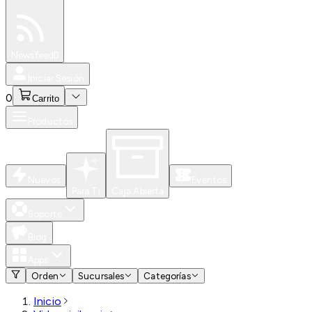
Especiales
Newsfeed
0
Iniciar Sesión
0
Carrito
Productos
Nuevos
Eventos
Para Ti
Caja Abierta
Soporte
Blog
Apps
Orden
Sucursales
Categorías
Inicio