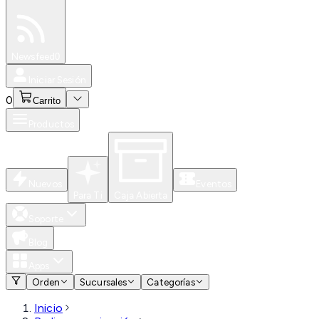
Especiales
Newsfeed
0
Iniciar Sesión
0
Carrito
Productos
Nuevos
Eventos
Para Ti
Caja Abierta
Soporte
Blog
Apps
Orden
Sucursales
Categorías
Inicio