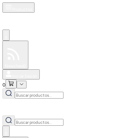
Productos
0
Especiales
Newsfeed
0
Iniciar Sesión
0
0