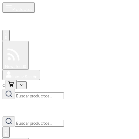
Productos
0
Especiales
Newsfeed
0
Iniciar Sesión
0
0