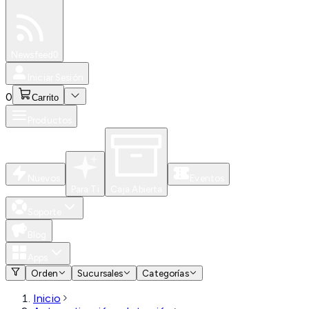
Especiales
Newsfeed
0
Iniciar Sesión
0
Carrito
Productos
Nuevos
Eventos
Para Ti
Caja Abierta
Soporte
Blog
Apps
Orden
Sucursales
Categorías
Inicio