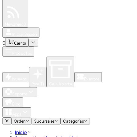
Especiales
Newsfeed
0
Iniciar Sesión
0
Carrito
Productos
Nuevos
Eventos
Para Ti
Caja Abierta
Soporte
Blog
Apps
Orden
Sucursales
Categorías
Inicio