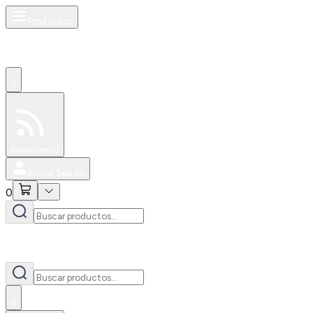
Productos
0
Especiales
Newsfeed
0
Iniciar Sesión
0
0