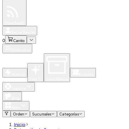
Especiales
Newsfeed
0
Iniciar Sesión
0
Carrito
Productos
Nuevos
Eventos
Para Ti
Caja Abierta
Soporte
Blog
Apps
Orden
Sucursales
Categorías
Inicio