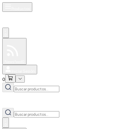
Productos
0
Especiales
Newsfeed
0
Iniciar Sesión
0
0