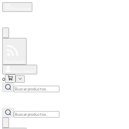
Productos
0
Especiales
Newsfeed
0
Iniciar Sesión
0
0