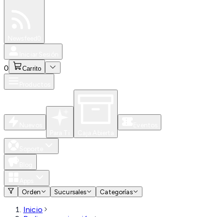
Especiales
Newsfeed
0
Iniciar Sesión
0
Carrito
Productos
Nuevos
Eventos
Para Ti
Caja Abierta
Soporte
Blog
Apps
Orden
Sucursales
Categorías
Inicio