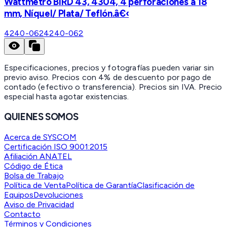
Wattmetro BIRD 43, 4304, 4 perforaciones a 18
mm, Níquel/ Plata/ Teflón.â€‹
4240-062
4240-062
Especificaciones, precios y fotografías pueden variar sin
previo aviso. Precios con 4% de descuento por pago de
contado (efectivo o transferencia). Precios sin IVA.
Precio
especial hasta agotar existencias.
QUIENES SOMOS
Acerca de SYSCOM
Certificación ISO 9001:2015
Afiliación ANATEL
Código de Ética
Bolsa de Trabajo
Política de Venta
Política de Garantía
Clasificación de
Equipos
Devoluciones
Aviso de Privacidad
Contacto
Términos y Condiciones