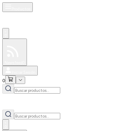
Productos
0
Especiales
Newsfeed
0
Iniciar Sesión
0
0