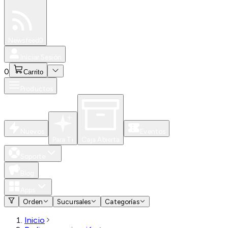
Especiales
Newsfeed
0
Iniciar Sesión
0
Carrito
Productos
Nuevos
Eventos
Para Ti
Caja Abierta
Soporte
Blog
Apps
Orden
Sucursales
Categorías
Inicio