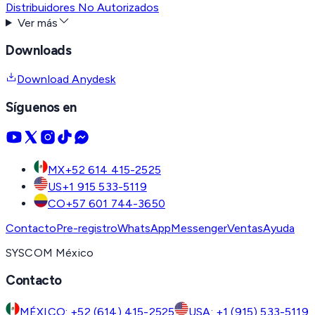
Distribuidores No Autorizados
Ver más
Downloads
Download Anydesk
Síguenos en
MX
+52 614 415-2525
US
+1 915 533-5119
CO
+57 601 744-3650
Contacto
Pre-registro
WhatsApp
Messenger
Ventas
Ayuda
SYSCOM México
Contacto
MÉXICO: +52 (614) 415-2525
USA: +1 (915) 533-5119