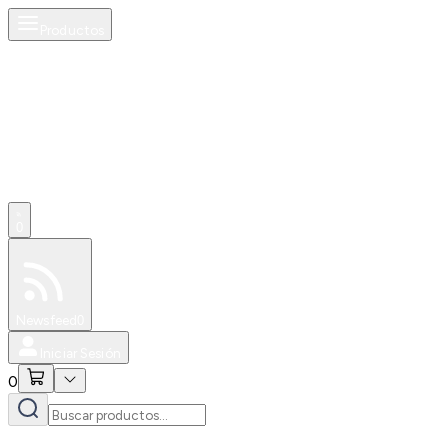
Productos
0
Especiales
Newsfeed
0
Iniciar Sesión
0