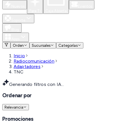
Nuevos
Eventos
Para Ti
Caja Abierta
Soporte
Blog
Apps
Orden
Sucursales
Categorías
Inicio
Radiocomunicación
Adaptadores
TNC
Generando filtros con IA...
Ordenar por
Relevancia
Promociones