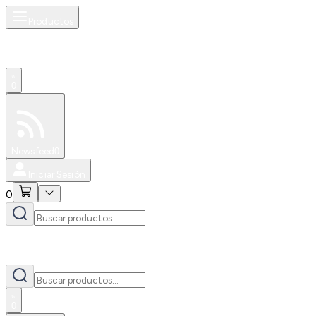
Productos
0
Especiales
Newsfeed
0
Iniciar Sesión
0
0