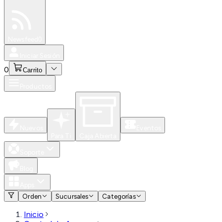
Especiales
Newsfeed
0
Iniciar Sesión
0
Carrito
Productos
Nuevos
Eventos
Para Ti
Caja Abierta
Soporte
Blog
Apps
Orden
Sucursales
Categorías
Inicio