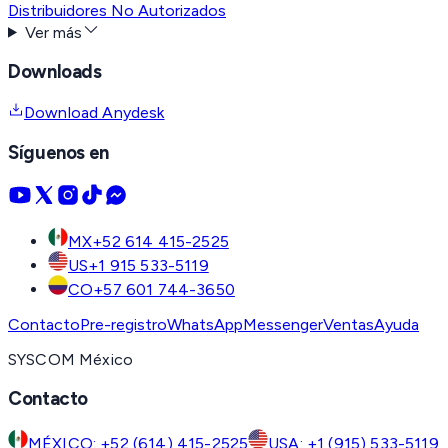
Distribuidores No Autorizados
Ver más
Downloads
Download Anydesk
Síguenos en
MX
+52 614 415-2525
US
+1 915 533-5119
CO
+57 601 744-3650
Contacto
Pre-registro
WhatsApp
Messenger
Ventas
Ayuda
SYSCOM México
Contacto
MÉXICO: +52 (614) 415-2525
USA: +1 (915) 533-5119