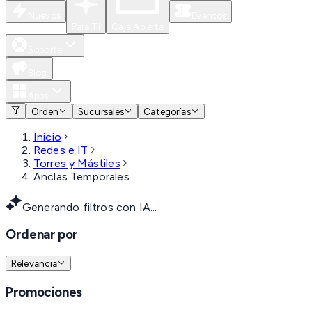
Nuevos
Eventos
Para Ti
Caja Abierta
Soporte
Blog
Apps
Orden
Sucursales
Categorías
Inicio
Redes e IT
Torres y Mástiles
Anclas Temporales
Generando filtros con IA...
Ordenar por
Relevancia
Promociones