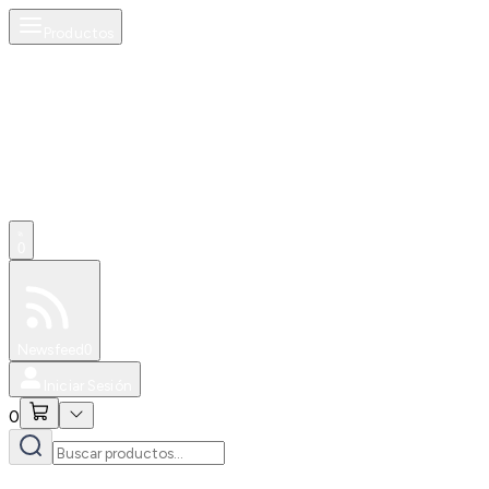
Productos
0
Especiales
Newsfeed
0
Iniciar Sesión
0