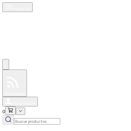
Productos
0
Especiales
Newsfeed
0
Iniciar Sesión
0