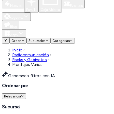
Nuevos
Eventos
Para Ti
Caja Abierta
Soporte
Blog
Apps
Orden
Sucursales
Categorías
Inicio
Radiocomunicación
Racks y Gabinetes
Montajes Varios
Generando filtros con IA...
Ordenar por
Relevancia
Sucursal