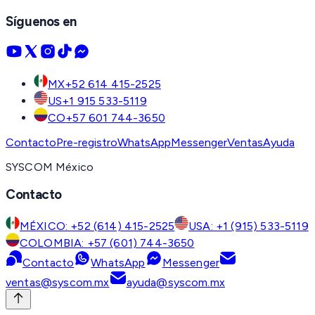
Síguenos en
MX
+52 614 415-2525
US
+1 915 533-5119
CO
+57 601 744-3650
Contacto
Pre-registro
WhatsApp
Messenger
Ventas
Ayuda
SYSCOM México
Contacto
MÉXICO: +52 (614) 415-2525
USA: +1 (915) 533-5119
COLOMBIA: +57 (601) 744-3650
Contacto
WhatsApp
Messenger
ventas@syscom.mx
ayuda@syscom.mx