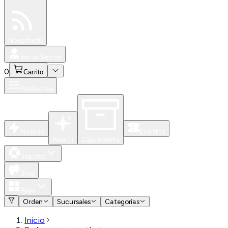
Especiales
Newsfeed
0
Iniciar Sesión
0
Carrito
Productos
Nuevos
Eventos
Para Ti
Caja Abierta
Soporte
Blog
Apps
Orden
Sucursales
Categorías
Inicio