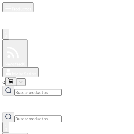
Productos
0
Especiales
Newsfeed
0
Iniciar Sesión
0
0