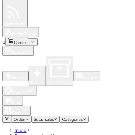
Especiales
Newsfeed
0
Iniciar Sesión
0
Carrito
Productos
Nuevos
Eventos
Para Ti
Caja Abierta
Soporte
Blog
Apps
Orden
Sucursales
Categorías
Inicio