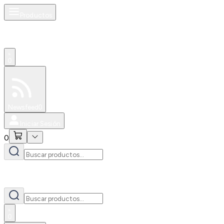
Productos
0
Especiales
Newsfeed
0
Iniciar Sesión
0
0