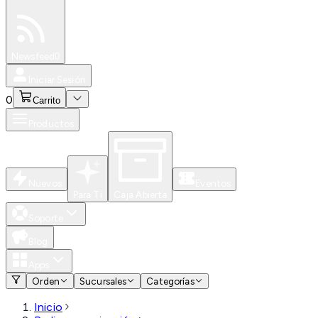
Especiales
Newsfeed
0
Iniciar Sesión
0
Carrito
Productos
Nuevos
Eventos
Para Ti
Caja Abierta
Soporte
Blog
Apps
Orden
Sucursales
Categorías
Inicio