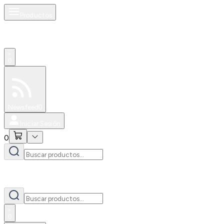
Productos
0
Especiales
Newsfeed
0
Iniciar Sesión
0
0