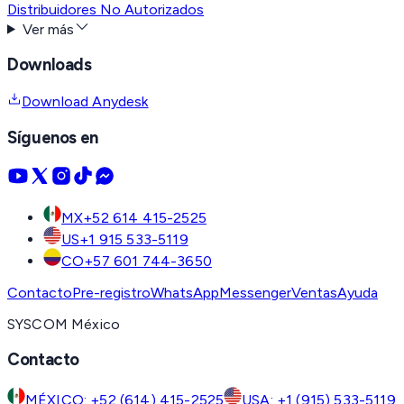
Distribuidores No Autorizados
Ver más
Downloads
Download Anydesk
Síguenos en
MX
+52 614 415-2525
US
+1 915 533-5119
CO
+57 601 744-3650
Contacto
Pre-registro
WhatsApp
Messenger
Ventas
Ayuda
SYSCOM México
Contacto
MÉXICO: +52 (614) 415-2525
USA: +1 (915) 533-5119