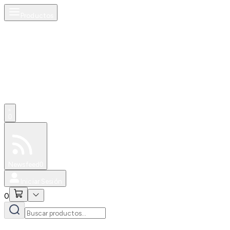
Productos
0
Especiales
Newsfeed
0
Iniciar Sesión
0