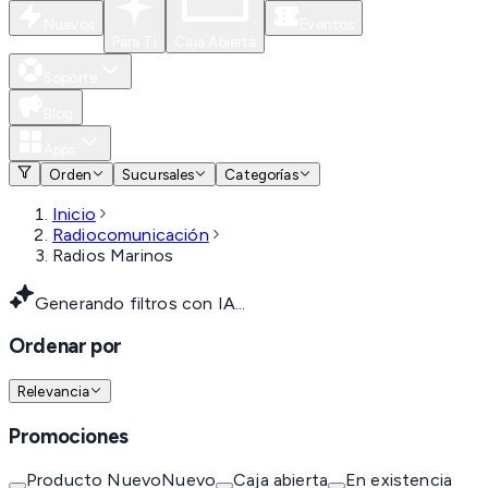
Nuevos
Eventos
Para Ti
Caja Abierta
Soporte
Blog
Apps
Orden
Sucursales
Categorías
Inicio
Radiocomunicación
Radios Marinos
Generando filtros con IA...
Ordenar por
Relevancia
Promociones
Producto Nuevo
Nuevo
Caja abierta
En existencia