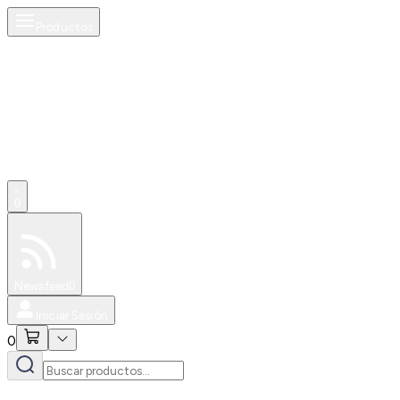
Productos
0
Especiales
Newsfeed
0
Iniciar Sesión
0