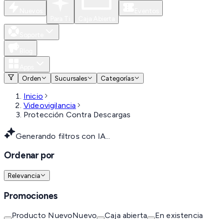
Nuevos
Eventos
Para Ti
Caja Abierta
Soporte
Blog
Apps
Orden
Sucursales
Categorías
Inicio
Videovigilancia
Protección Contra Descargas
Generando filtros con IA...
Ordenar por
Relevancia
Promociones
Producto Nuevo
Nuevo
Caja abierta
En existencia