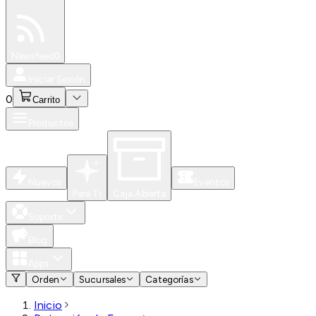
Especiales
Newsfeed
0
Iniciar Sesión
0
Carrito
Productos
Nuevos
Eventos
Para Ti
Caja Abierta
Soporte
Blog
Apps
Orden
Sucursales
Categorías
Inicio