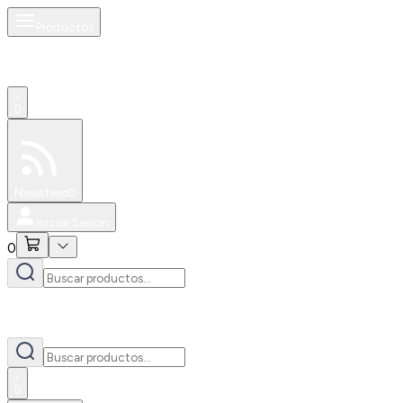
Productos
0
Especiales
Newsfeed
0
Iniciar Sesión
0
0