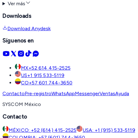
Ver más
Downloads
Download Anydesk
Síguenos en
MX
+52 614 415-2525
US
+1 915 533-5119
CO
+57 601 744-3650
Contacto
Pre-registro
WhatsApp
Messenger
Ventas
Ayuda
SYSCOM México
Contacto
MÉXICO: +52 (614) 415-2525
USA: +1 (915) 533-5119
COLOMBIA: +57 (601) 744-3650