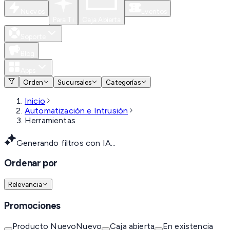
Nuevos
Eventos
Para Ti
Caja Abierta
Soporte
Blog
Apps
Orden
Sucursales
Categorías
Inicio
Automatización e Intrusión
Herramientas
Generando filtros con IA...
Ordenar por
Relevancia
Promociones
Producto Nuevo
Nuevo
Caja abierta
En existencia