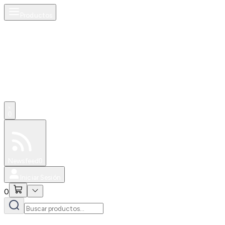
Productos
0
Especiales
Newsfeed
0
Iniciar Sesión
0