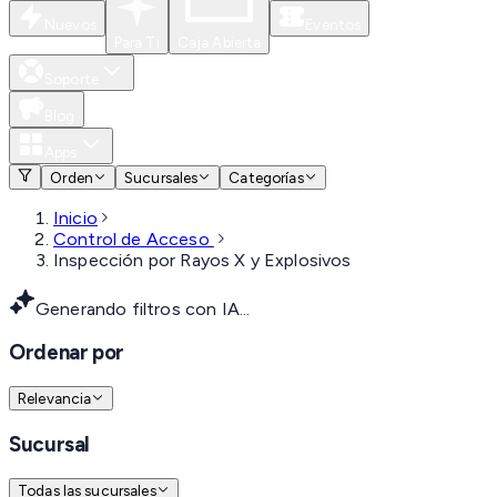
Nuevos
Eventos
Para Ti
Caja Abierta
Soporte
Blog
Apps
Orden
Sucursales
Categorías
Inicio
Control de Acceso
Inspección por Rayos X y Explosivos
Generando filtros con IA...
Ordenar por
Relevancia
Sucursal
Todas las sucursales