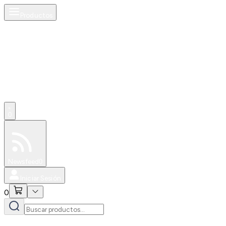
Productos
0
Especiales
Newsfeed
0
Iniciar Sesión
0