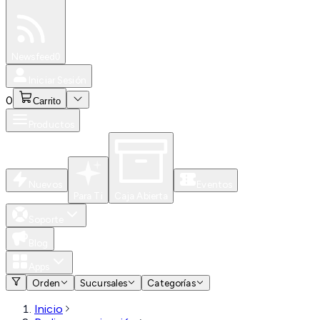
Especiales
Newsfeed
0
Iniciar Sesión
0
Carrito
Productos
Nuevos
Eventos
Para Ti
Caja Abierta
Soporte
Blog
Apps
Orden
Sucursales
Categorías
Inicio