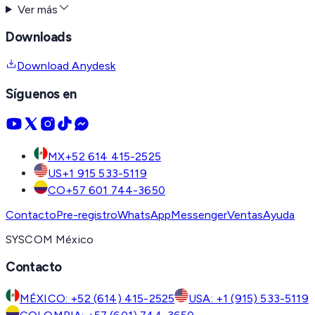
Ver más
Downloads
Download Anydesk
Síguenos en
MX
+52 614 415-2525
US
+1 915 533-5119
CO
+57 601 744-3650
Contacto
Pre-registro
WhatsApp
Messenger
Ventas
Ayuda
SYSCOM México
Contacto
MÉXICO: +52 (614) 415-2525
USA: +1 (915) 533-5119