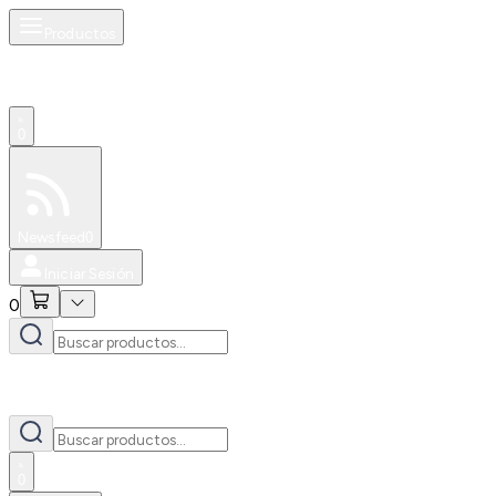
Productos
0
Especiales
Newsfeed
0
Iniciar Sesión
0
0