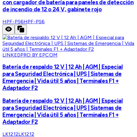
con cargador de batería para paneles de detección
de incendio de 12 o 24 V, gabinete rojo
HPF-PS6
HPF-PS6
LINKEDPRO BY EPCOM
Batería de respaldo 12 V | 12 Ah | AGM | Especial
para Seguridad Electrónica | UPS | Sistemas de
Emergencia | Vida útil 5 años | Terminales F1 +
Adaptador F2
Batería de respaldo 12 V | 12 Ah | AGM | Especial
para Seguridad Electrónica | UPS | Sistemas de
Emergencia | Vida útil 5 años | Terminales F1 +
Adaptador F2
LK1212
LK1212