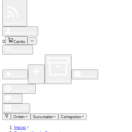
Especiales
Newsfeed
0
Iniciar Sesión
0
Carrito
Productos
Nuevos
Eventos
Para Ti
Caja Abierta
Soporte
Blog
Apps
Orden
Sucursales
Categorías
Inicio