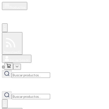
Productos
0
Especiales
Newsfeed
0
Iniciar Sesión
0
0