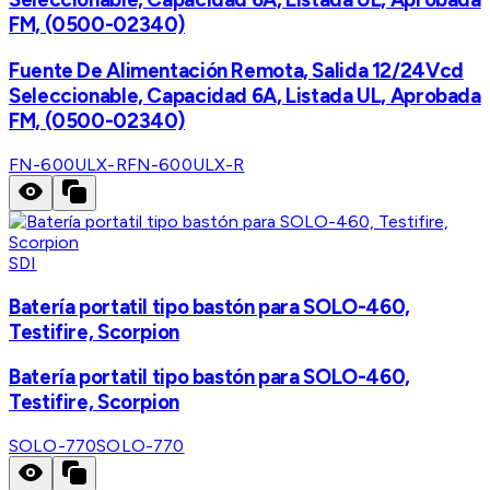
FM, (0500-02340)
Fuente De Alimentación Remota, Salida 12/24Vcd
Seleccionable, Capacidad 6A, Listada UL, Aprobada
FM, (0500-02340)
FN-600ULX-R
FN-600ULX-R
SDI
Batería portatil tipo bastón para SOLO-460,
Testifire, Scorpion
Batería portatil tipo bastón para SOLO-460,
Testifire, Scorpion
SOLO-770
SOLO-770