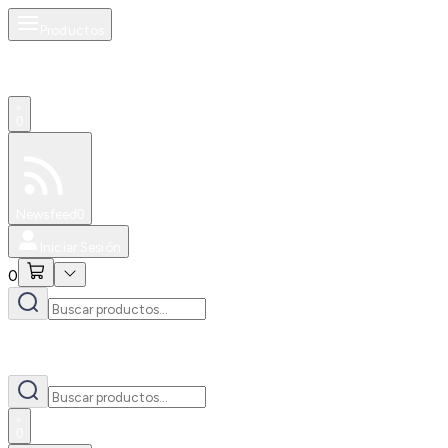
Productos
0
Especiales
Newsfeed
0
Iniciar Sesión
0
0