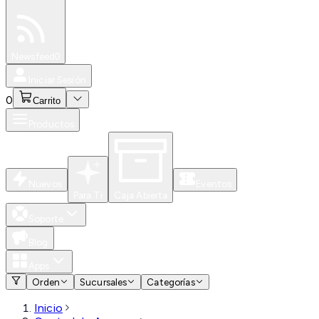
Especiales
Newsfeed
0
Iniciar Sesión
0
Carrito
Productos
Nuevos
Eventos
Para Ti
Caja Abierta
Soporte
Blog
Apps
Orden
Sucursales
Categorías
Inicio