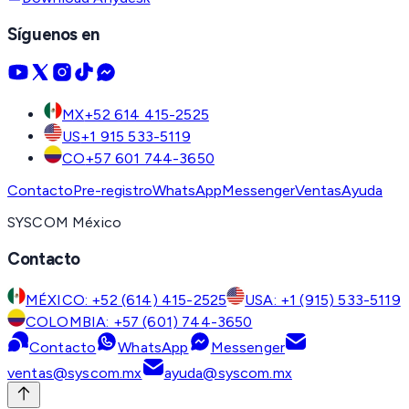
Síguenos en
MX
+52 614 415-2525
US
+1 915 533-5119
CO
+57 601 744-3650
Contacto
Pre-registro
WhatsApp
Messenger
Ventas
Ayuda
SYSCOM México
Contacto
MÉXICO: +52 (614) 415-2525
USA: +1 (915) 533-5119
COLOMBIA: +57 (601) 744-3650
Contacto
WhatsApp
Messenger
ventas@syscom.mx
ayuda@syscom.mx