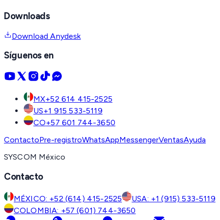
Downloads
Download Anydesk
Síguenos en
MX
+52 614 415-2525
US
+1 915 533-5119
CO
+57 601 744-3650
Contacto
Pre-registro
WhatsApp
Messenger
Ventas
Ayuda
SYSCOM México
Contacto
MÉXICO: +52 (614) 415-2525
USA: +1 (915) 533-5119
COLOMBIA: +57 (601) 744-3650