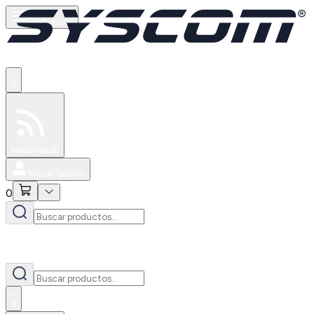
Productos
0
Especiales
Newsfeed
0
Iniciar Sesión
0
0