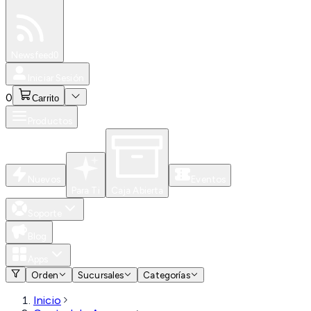
Especiales
Newsfeed
0
Iniciar Sesión
0
Carrito
Productos
Nuevos
Eventos
Para Ti
Caja Abierta
Soporte
Blog
Apps
Orden
Sucursales
Categorías
Inicio