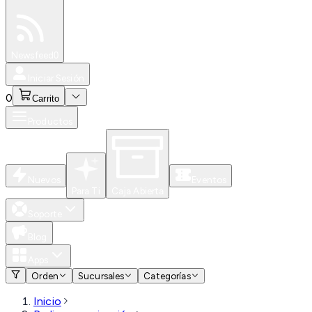
Especiales
Newsfeed
0
Iniciar Sesión
0
Carrito
Productos
Nuevos
Eventos
Para Ti
Caja Abierta
Soporte
Blog
Apps
Orden
Sucursales
Categorías
Inicio