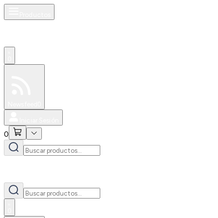
Productos
0
Especiales
Newsfeed
0
Iniciar Sesión
0
0