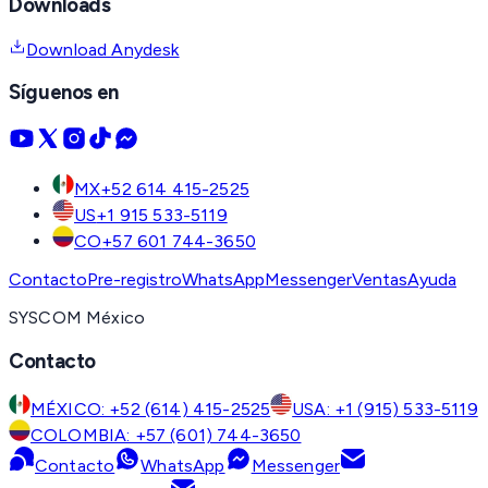
Downloads
Download Anydesk
Síguenos en
MX
+52 614 415-2525
US
+1 915 533-5119
CO
+57 601 744-3650
Contacto
Pre-registro
WhatsApp
Messenger
Ventas
Ayuda
SYSCOM México
Contacto
MÉXICO: +52 (614) 415-2525
USA: +1 (915) 533-5119
COLOMBIA: +57 (601) 744-3650
Contacto
WhatsApp
Messenger