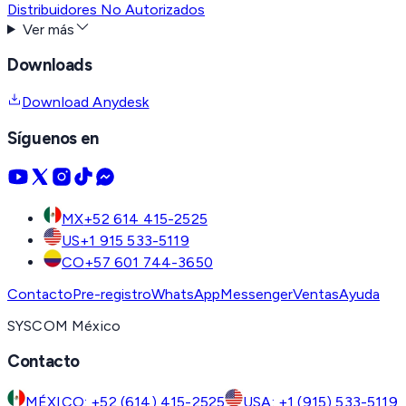
Distribuidores No Autorizados
Ver más
Downloads
Download Anydesk
Síguenos en
MX
+52 614 415-2525
US
+1 915 533-5119
CO
+57 601 744-3650
Contacto
Pre-registro
WhatsApp
Messenger
Ventas
Ayuda
SYSCOM México
Contacto
MÉXICO: +52 (614) 415-2525
USA: +1 (915) 533-5119