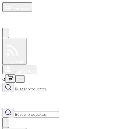
Productos
0
Especiales
Newsfeed
0
Iniciar Sesión
0
0