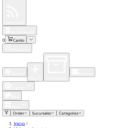
Especiales
Newsfeed
0
Iniciar Sesión
0
Carrito
Productos
Nuevos
Eventos
Para Ti
Caja Abierta
Soporte
Blog
Apps
Orden
Sucursales
Categorías
Inicio