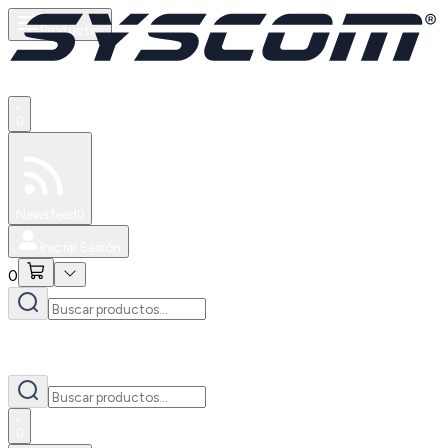
Productos
0
Especiales
Newsfeed
0
Iniciar Sesión
0
0