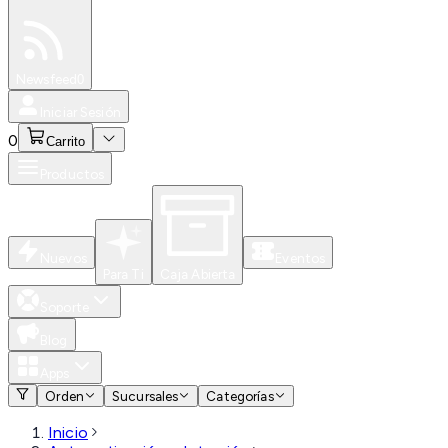
Especiales
Newsfeed
0
Iniciar Sesión
0
Carrito
Productos
Nuevos
Eventos
Para Ti
Caja Abierta
Soporte
Blog
Apps
Orden
Sucursales
Categorías
Inicio