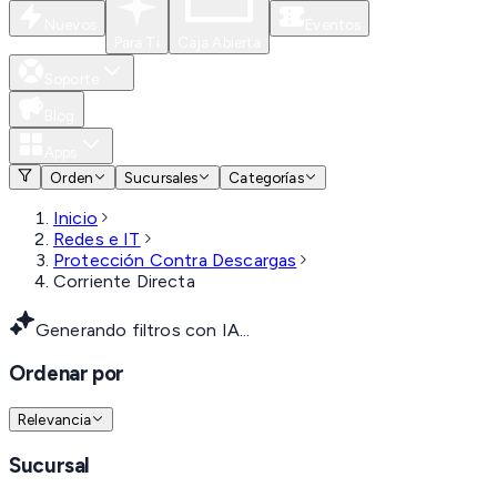
Nuevos
Eventos
Para Ti
Caja Abierta
Soporte
Blog
Apps
Orden
Sucursales
Categorías
Inicio
Redes e IT
Protección Contra Descargas
Corriente Directa
Generando filtros con IA...
Ordenar por
Relevancia
Sucursal