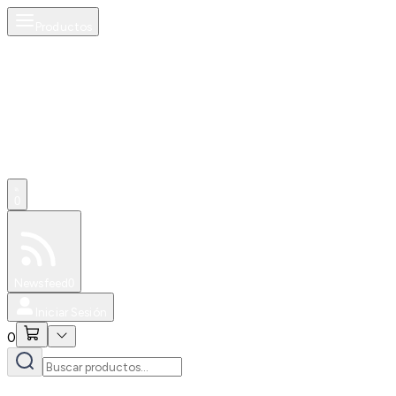
Productos
0
Especiales
Newsfeed
0
Iniciar Sesión
0