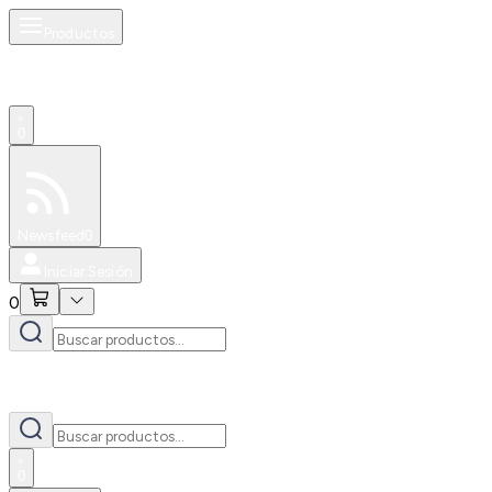
Productos
0
Especiales
Newsfeed
0
Iniciar Sesión
0
0