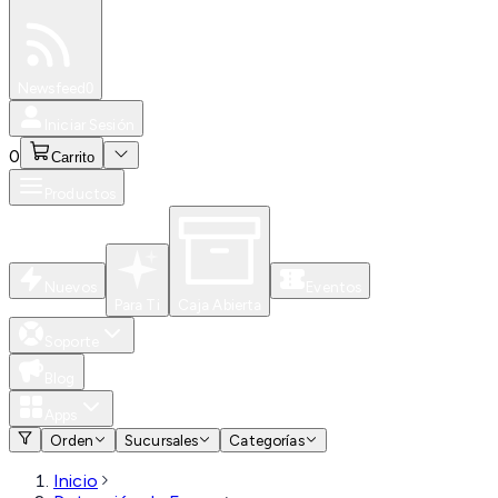
Especiales
Newsfeed
0
Iniciar Sesión
0
Carrito
Productos
Nuevos
Eventos
Para Ti
Caja Abierta
Soporte
Blog
Apps
Orden
Sucursales
Categorías
Inicio