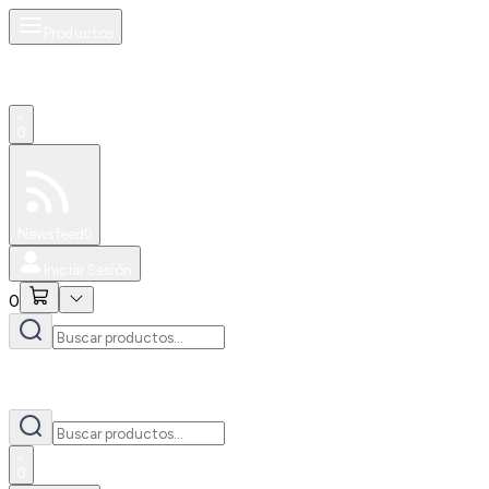
Productos
0
Especiales
Newsfeed
0
Iniciar Sesión
0
0