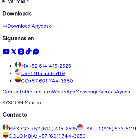
Ver más
Downloads
Download Anydesk
Síguenos en
MX
+52 614 415-2525
US
+1 915 533-5119
CO
+57 601 744-3650
Contacto
Pre-registro
WhatsApp
Messenger
Ventas
Ayuda
SYSCOM México
Contacto
MÉXICO: +52 (614) 415-2525
USA: +1 (915) 533-5119
COLOMBIA: +57 (601) 744-3650