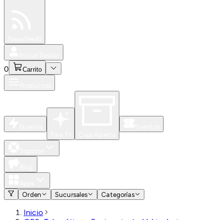
Especiales
Newsfeed
0
Iniciar Sesión
0
Carrito
Productos
Nuevos
Eventos
Para Ti
Caja Abierta
Soporte
Blog
Apps
Orden
Sucursales
Categorías
Inicio