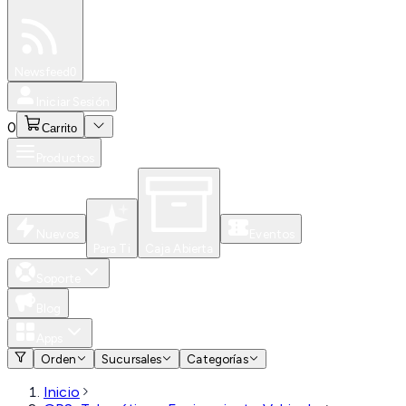
Especiales
Newsfeed
0
Iniciar Sesión
0
Carrito
Productos
Nuevos
Eventos
Para Ti
Caja Abierta
Soporte
Blog
Apps
Orden
Sucursales
Categorías
Inicio