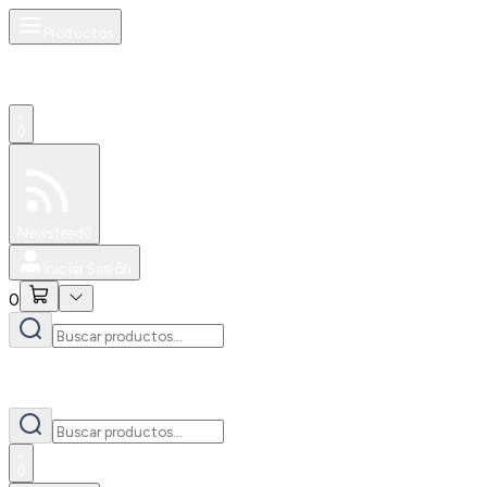
Productos
0
Especiales
Newsfeed
0
Iniciar Sesión
0
0