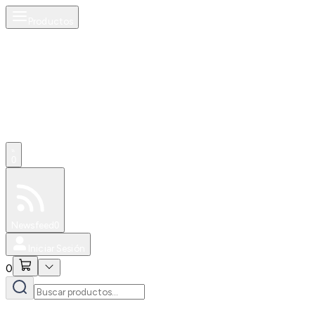
Productos
0
Especiales
Newsfeed
0
Iniciar Sesión
0