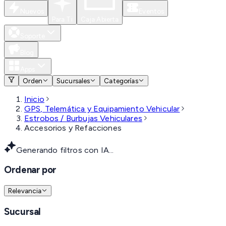
Nuevos
Eventos
Para Ti
Caja Abierta
Soporte
Blog
Apps
Orden
Sucursales
Categorías
Inicio
GPS, Telemática y Equipamiento Vehicular
Estrobos / Burbujas Vehiculares
Accesorios y Refacciones
Generando filtros con IA...
Ordenar por
Relevancia
Sucursal