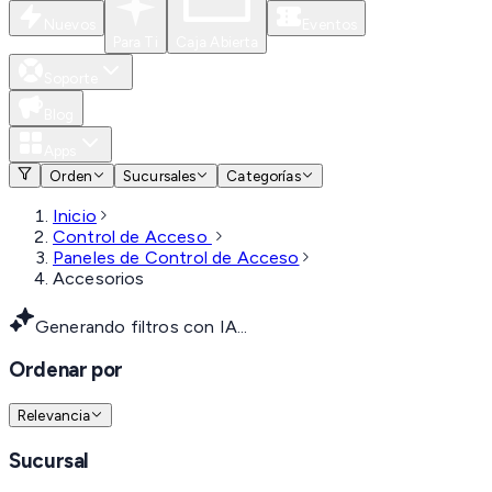
Nuevos
Eventos
Para Ti
Caja Abierta
Soporte
Blog
Apps
Orden
Sucursales
Categorías
Inicio
Control de Acceso
Paneles de Control de Acceso
Accesorios
Generando filtros con IA...
Ordenar por
Relevancia
Sucursal