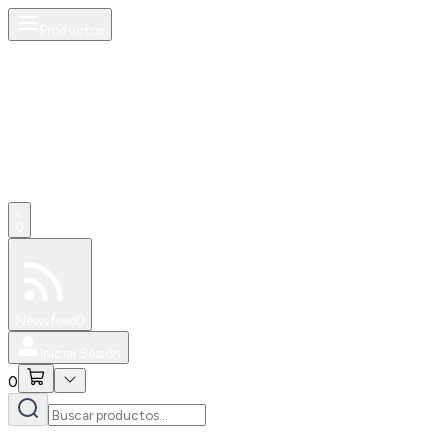
Productos
0
Especiales
Newsfeed
0
Iniciar Sesión
0