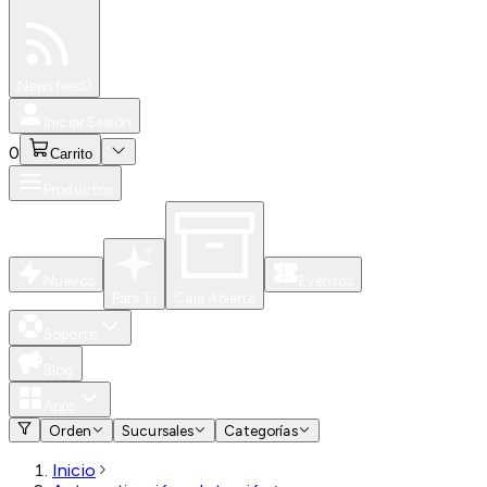
Especiales
Newsfeed
0
Iniciar Sesión
0
Carrito
Productos
Nuevos
Eventos
Para Ti
Caja Abierta
Soporte
Blog
Apps
Orden
Sucursales
Categorías
Inicio