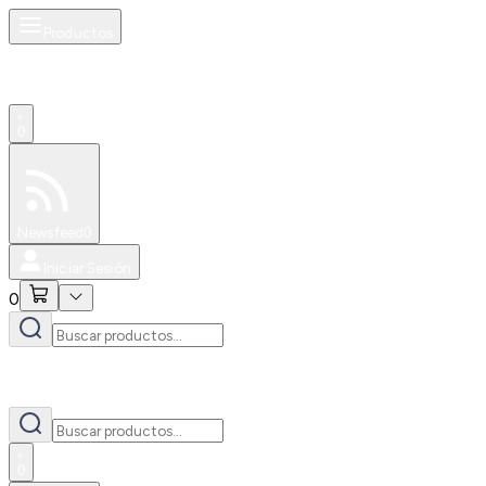
Productos
0
Especiales
Newsfeed
0
Iniciar Sesión
0
0