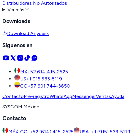
Distribuidores No Autorizados
Ver más
Downloads
Download Anydesk
Síguenos en
MX
+52 614 415-2525
US
+1 915 533-5119
CO
+57 601 744-3650
Contacto
Pre-registro
WhatsApp
Messenger
Ventas
Ayuda
SYSCOM México
Contacto
MÉXICO: +52 (614) 415-2525
USA: +1 (915) 533-5119