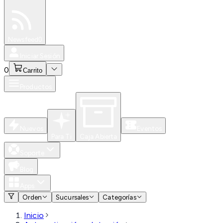
Especiales
Newsfeed
0
Iniciar Sesión
0
Carrito
Productos
Nuevos
Eventos
Para Ti
Caja Abierta
Soporte
Blog
Apps
Orden
Sucursales
Categorías
Inicio