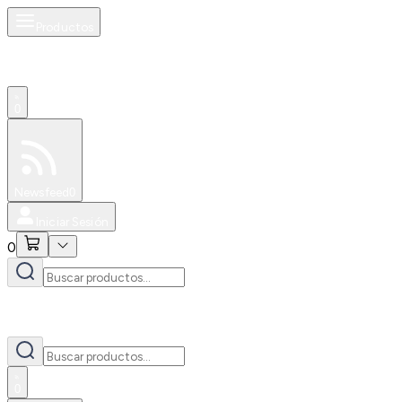
Productos
0
Especiales
Newsfeed
0
Iniciar Sesión
0
0