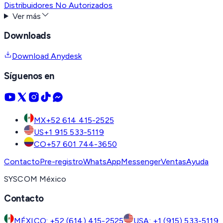
Distribuidores No Autorizados
Ver más
Downloads
Download Anydesk
Síguenos en
MX
+52 614 415-2525
US
+1 915 533-5119
CO
+57 601 744-3650
Contacto
Pre-registro
WhatsApp
Messenger
Ventas
Ayuda
SYSCOM México
Contacto
MÉXICO: +52 (614) 415-2525
USA: +1 (915) 533-5119