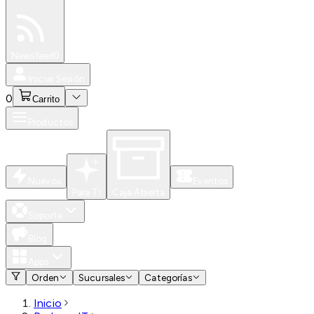
Especiales
Newsfeed
0
Iniciar Sesión
0
Carrito
Productos
Nuevos
Eventos
Para Ti
Caja Abierta
Soporte
Blog
Apps
Orden
Sucursales
Categorías
Inicio