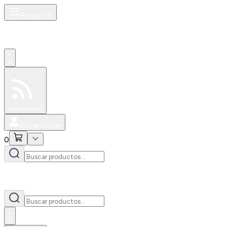
Productos
0
Especiales
Newsfeed
0
Iniciar Sesión
0
0