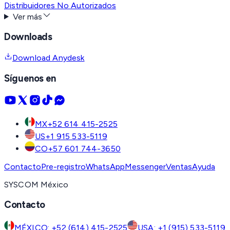
Distribuidores No Autorizados
Ver más
Downloads
Download Anydesk
Síguenos en
MX
+52 614 415-2525
US
+1 915 533-5119
CO
+57 601 744-3650
Contacto
Pre-registro
WhatsApp
Messenger
Ventas
Ayuda
SYSCOM México
Contacto
MÉXICO: +52 (614) 415-2525
USA: +1 (915) 533-5119