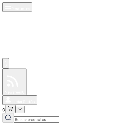
Productos
0
Especiales
Newsfeed
0
Iniciar Sesión
0