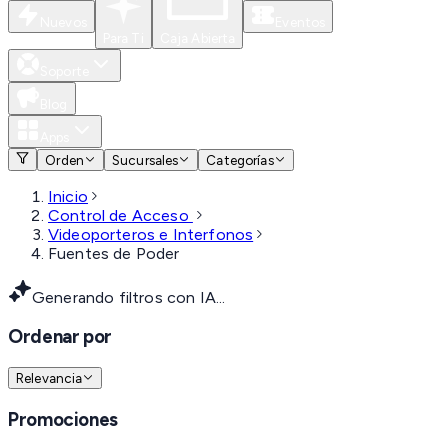
Nuevos
Eventos
Para Ti
Caja Abierta
Soporte
Blog
Apps
Orden
Sucursales
Categorías
Inicio
Control de Acceso
Videoporteros e Interfonos
Fuentes de Poder
Generando filtros con IA...
Ordenar por
Relevancia
Promociones