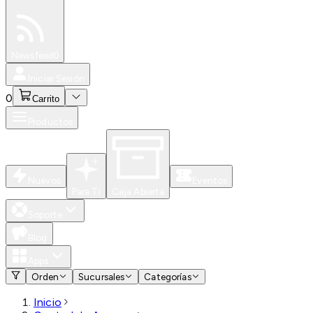
Especiales
Newsfeed
0
Iniciar Sesión
0
Carrito
Productos
Nuevos
Eventos
Para Ti
Caja Abierta
Soporte
Blog
Apps
Orden
Sucursales
Categorías
Inicio