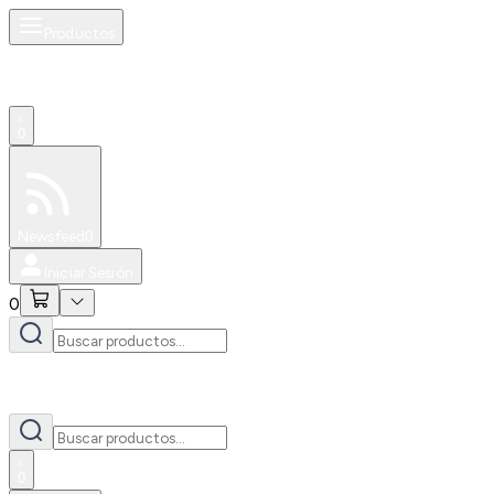
Productos
0
Especiales
Newsfeed
0
Iniciar Sesión
0
0