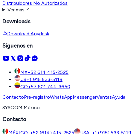
Distribuidores No Autorizados
Ver más
Downloads
Download Anydesk
Síguenos en
MX
+52 614 415-2525
US
+1 915 533-5119
CO
+57 601 744-3650
Contacto
Pre-registro
WhatsApp
Messenger
Ventas
Ayuda
SYSCOM México
Contacto
MÉXICO: +52 (614) 415-2525
USA: +1 (915) 533-5119