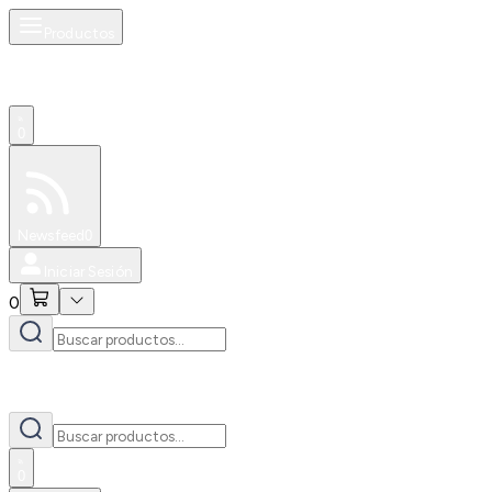
Productos
0
Especiales
Newsfeed
0
Iniciar Sesión
0
0