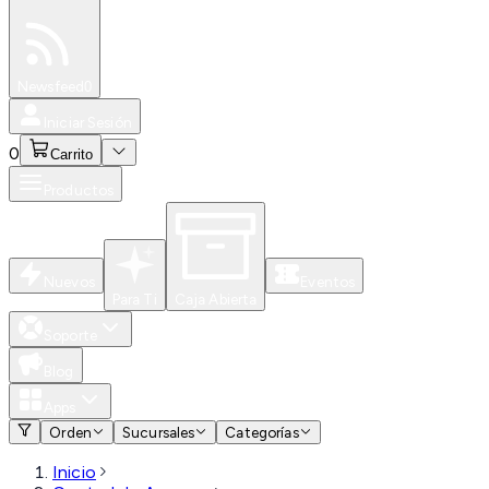
Especiales
Newsfeed
0
Iniciar Sesión
0
Carrito
Productos
Nuevos
Eventos
Para Ti
Caja Abierta
Soporte
Blog
Apps
Orden
Sucursales
Categorías
Inicio