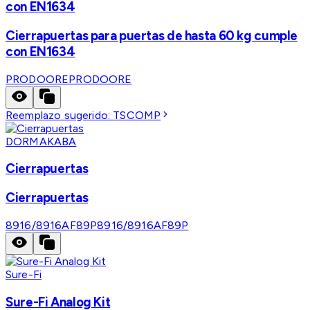
con EN1634
Cierrapuertas para puertas de hasta 60 kg cumple
con EN1634
PRODOORE
PRODOORE
Reemplazo sugerido:
TSCOMP
DORMAKABA
Cierrapuertas
Cierrapuertas
8916/8916AF89P
8916/8916AF89P
Sure-Fi
Sure-Fi Analog Kit