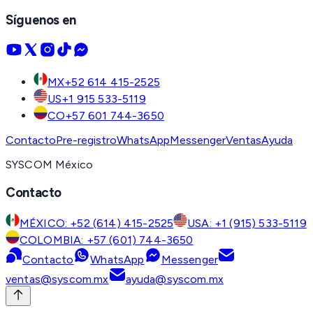
Síguenos en
MX
+52 614 415-2525
US
+1 915 533-5119
CO
+57 601 744-3650
Contacto
Pre-registro
WhatsApp
Messenger
Ventas
Ayuda
SYSCOM México
Contacto
MÉXICO: +52 (614) 415-2525
USA: +1 (915) 533-5119
COLOMBIA: +57 (601) 744-3650
Contacto
WhatsApp
Messenger
ventas@syscom.mx
ayuda@syscom.mx