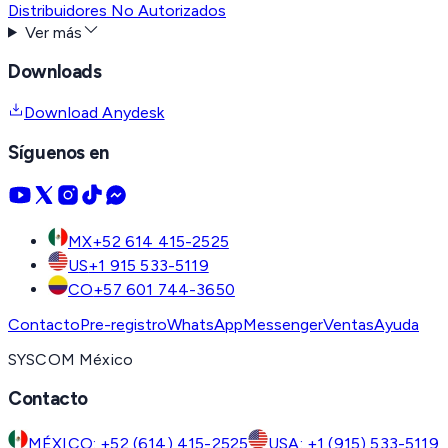
Distribuidores No Autorizados
Ver más
Downloads
Download Anydesk
Síguenos en
MX
+52 614 415-2525
US
+1 915 533-5119
CO
+57 601 744-3650
Contacto
Pre-registro
WhatsApp
Messenger
Ventas
Ayuda
SYSCOM México
Contacto
MÉXICO: +52 (614) 415-2525
USA: +1 (915) 533-5119