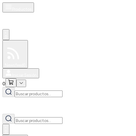
Productos
0
Especiales
Newsfeed
0
Iniciar Sesión
0
0