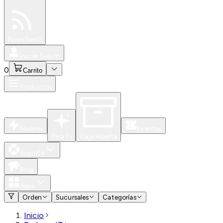
Especiales
Newsfeed
0
Iniciar Sesión
0
Carrito
Productos
Nuevos
Eventos
Para Ti
Caja Abierta
Soporte
Blog
Apps
Orden
Sucursales
Categorías
Inicio