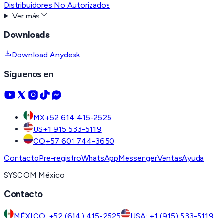
Distribuidores No Autorizados
Ver más
Downloads
Download Anydesk
Síguenos en
MX
+52 614 415-2525
US
+1 915 533-5119
CO
+57 601 744-3650
Contacto
Pre-registro
WhatsApp
Messenger
Ventas
Ayuda
SYSCOM México
Contacto
MÉXICO: +52 (614) 415-2525
USA: +1 (915) 533-5119