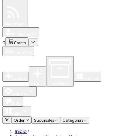
Especiales
Newsfeed
0
Iniciar Sesión
0
Carrito
Productos
Nuevos
Eventos
Para Ti
Caja Abierta
Soporte
Blog
Apps
Orden
Sucursales
Categorías
Inicio