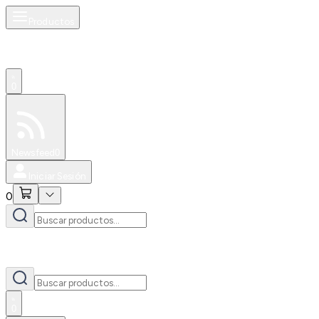
Productos
0
Especiales
Newsfeed
0
Iniciar Sesión
0
0