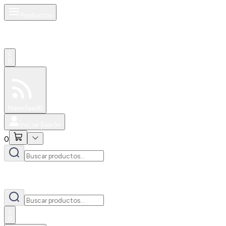
Productos
0
Especiales
Newsfeed
0
Iniciar Sesión
0
0