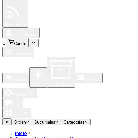
Especiales
Newsfeed
0
Iniciar Sesión
0
Carrito
Productos
Nuevos
Eventos
Para Ti
Caja Abierta
Soporte
Blog
Apps
Orden
Sucursales
Categorías
Inicio