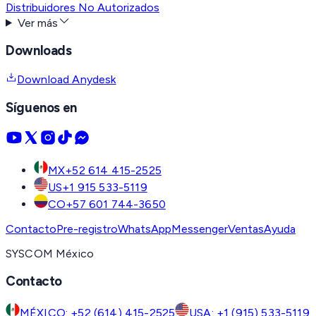
Distribuidores No Autorizados
Ver más
Downloads
Download Anydesk
Síguenos en
MX
+52 614 415-2525
US
+1 915 533-5119
CO
+57 601 744-3650
Contacto
Pre-registro
WhatsApp
Messenger
Ventas
Ayuda
SYSCOM México
Contacto
MÉXICO: +52 (614) 415-2525
USA: +1 (915) 533-5119