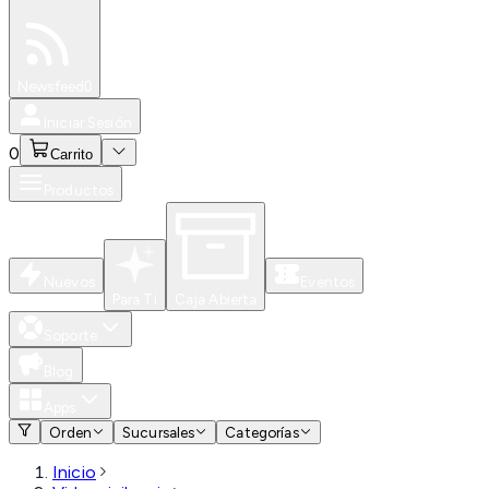
Especiales
Newsfeed
0
Iniciar Sesión
0
Carrito
Productos
Nuevos
Eventos
Para Ti
Caja Abierta
Soporte
Blog
Apps
Orden
Sucursales
Categorías
Inicio