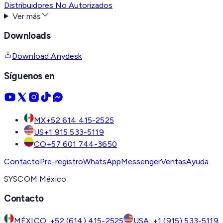
Distribuidores No Autorizados
Ver más
Downloads
Download Anydesk
Síguenos en
MX
+52 614 415-2525
US
+1 915 533-5119
CO
+57 601 744-3650
Contacto
Pre-registro
WhatsApp
Messenger
Ventas
Ayuda
SYSCOM México
Contacto
MÉXICO: +52 (614) 415-2525
USA: +1 (915) 533-5119