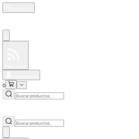
Productos
0
Especiales
Newsfeed
0
Iniciar Sesión
0
0