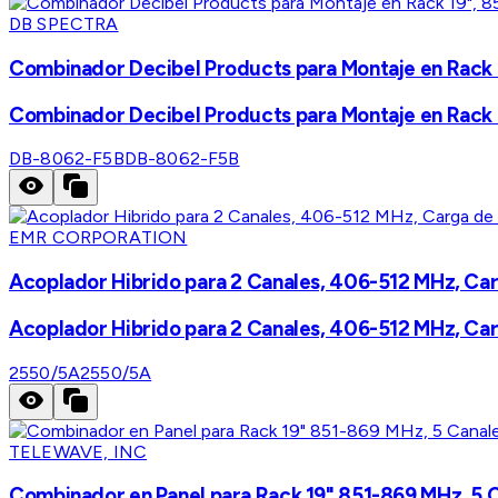
DB SPECTRA
Combinador Decibel Products para Montaje en Rack 1
Combinador Decibel Products para Montaje en Rack 1
DB-8062-F5B
DB-8062-F5B
EMR CORPORATION
Acoplador Hibrido para 2 Canales, 406-512 MHz, Ca
Acoplador Hibrido para 2 Canales, 406-512 MHz, Ca
2550/5A
2550/5A
TELEWAVE, INC
Combinador en Panel para Rack 19" 851-869 MHz, 5 C