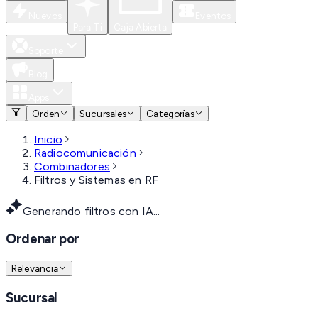
Nuevos
Eventos
Para Ti
Caja Abierta
Soporte
Blog
Apps
Orden
Sucursales
Categorías
Inicio
Radiocomunicación
Combinadores
Filtros y Sistemas en RF
Generando filtros con IA...
Ordenar por
Relevancia
Sucursal