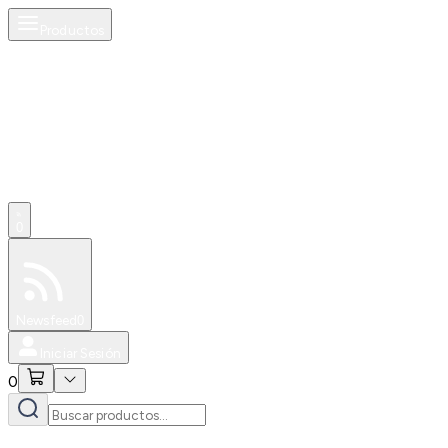
Productos
0
Especiales
Newsfeed
0
Iniciar Sesión
0