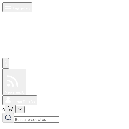
Productos
0
Especiales
Newsfeed
0
Iniciar Sesión
0