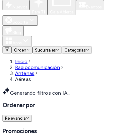
Nuevos
Eventos
Para Ti
Caja Abierta
Soporte
Blog
Apps
Orden
Sucursales
Categorías
Inicio
Radiocomunicación
Antenas
Aéreas
Generando filtros con IA...
Ordenar por
Relevancia
Promociones