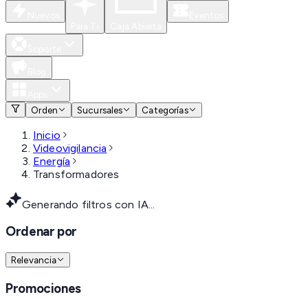
Nuevos
Eventos
Para Ti
Caja Abierta
Soporte
Blog
Apps
Orden
Sucursales
Categorías
Inicio
Videovigilancia
Energía
Transformadores
Generando filtros con IA...
Ordenar por
Relevancia
Promociones