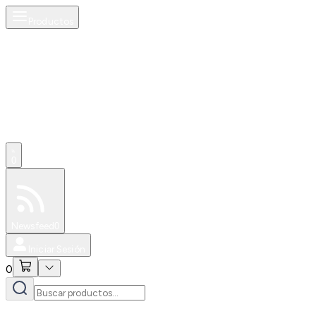
Productos
0
Especiales
Newsfeed
0
Iniciar Sesión
0