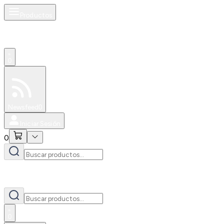
Productos
0
Especiales
Newsfeed
0
Iniciar Sesión
0
0