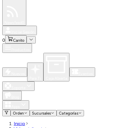
Especiales
Newsfeed
0
Iniciar Sesión
0
Carrito
Productos
Nuevos
Eventos
Para Ti
Caja Abierta
Soporte
Blog
Apps
Orden
Sucursales
Categorías
Inicio