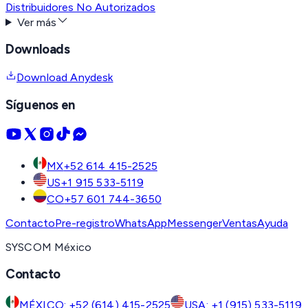
Distribuidores No Autorizados
Ver más
Downloads
Download Anydesk
Síguenos en
MX
+52 614 415-2525
US
+1 915 533-5119
CO
+57 601 744-3650
Contacto
Pre-registro
WhatsApp
Messenger
Ventas
Ayuda
SYSCOM México
Contacto
MÉXICO: +52 (614) 415-2525
USA: +1 (915) 533-5119