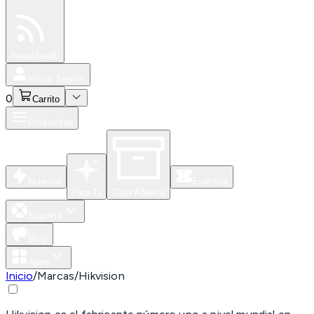
Especiales
Newsfeed
0
Iniciar Sesión
0
Carrito
Productos
Nuevos
Eventos
Para Ti
Caja Abierta
Soporte
Blog
Apps
Inicio
/
Marcas
/
Hikvision