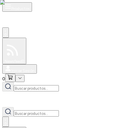
Productos
0
Especiales
Newsfeed
0
Iniciar Sesión
0
0