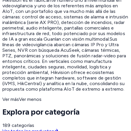
Hikvision es el fabricante número uno a nivel mundial en
videovigilancia y uno de los referentes más amplios en
AIoT, con un portafolio que va mucho más allá de las
cámaras: control de acceso, sistemas de alarma e intrusión
inalámbrica (serie AX PRO), detección de incendios, radar
perimetral, audio inteligente, pantallas comerciales e
infraestructura de red, todo potenciado por sus modelos
de IA a gran escala Guanlan con visión multimodal.Sus
líneas de videovigilancia abarcan cámaras IP Pro y Ultra
Series, NVR con búsqueda AcuSeek, cámaras térmicas,
PTZ, panorámicas y soluciones de fusión radar-video para
entornos críticos. En verticales como manufactura
inteligente, ciudades seguras, movilidad, logística y
protección ambiental, Hikvision ofrece ecosistemas
completos que integran hardware, software de gestión
(iVMS, HikCentral) y analítica en la nube, consolidando su
propuesta como plataforma AIoT de extremo a extremo.
Ver más
Ver menos
Explora por categoría
189
categorías